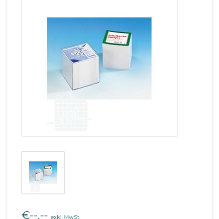
€--,--
exkl. MwSt.