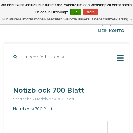
Wir benutzen Cookies nur für interne Zwecke um den Webshop zu verbessern.
Ist das in Ordnung?
Ja
Nein
EUR
Deutsch
Für weitere Informationen beachten Sie bitte unsere Datenschutzerklärung. »
GBP
English
IHR WARENKORB (€--,--)
Français
USD
MEIN KONTO
Notizblock 700 Blatt
Startseite
/
Notizblock 700 Blatt
Notizblock 700 Blatt