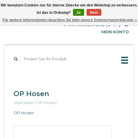
Wir benutzen Cookies nur für interne Zwecke um den Webshop zu verbessern.
Ist das in Ordnung?
Ja
Nein
EUR
Deutsch
Für weitere Informationen beachten Sie bitte unsere Datenschutzerklärung. »
GBP
English
IHR WARENKORB (€--,--)
Français
USD
MEIN KONTO
OP Hosen
Startseite
/
OP Hosen
OP Hosen