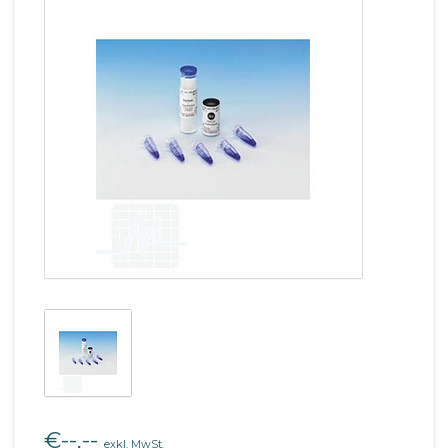
€--,--
exkl. MwSt.