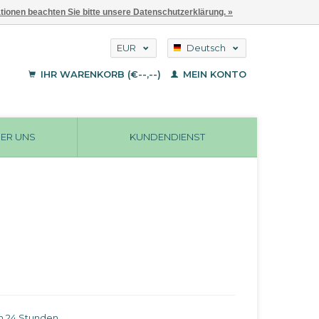
ationen beachten Sie bitte unsere Datenschutzerklärung. »
EUR
Deutsch
GBP
English
IHR WARENKORB (€--,--)
MEIN KONTO
Français
USD
ER UNS
KUNDENDIENST
in 24 Stunden