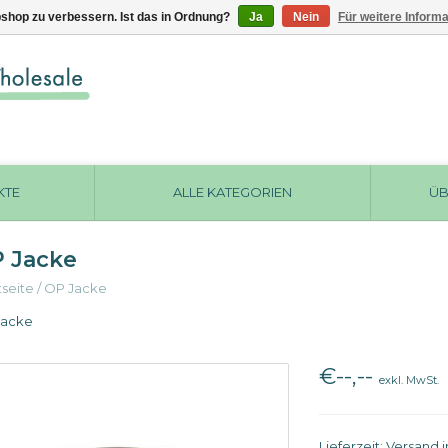
shop zu verbessern. Ist das in Ordnung?
Ja
Nein
Für weitere Inform
KTE
ALLE KATEGORIEN
ÜB
 Jacke
tseite
/
OP Jacke
Jacke
€--,--
exkl. MwSt.
Lieferzeit: Versand 