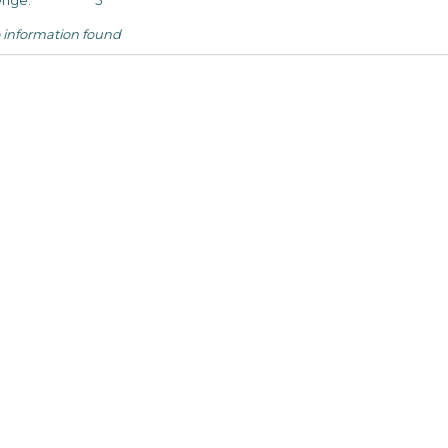
nge:
5
 information found