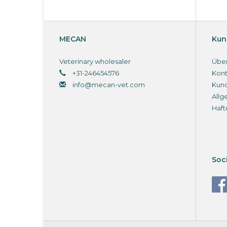
MECAN
Kun
Veterinary wholesaler
Über
+31-246454576
Kont
info@mecan-vet.com
Kun
Allg
Haft
Soc