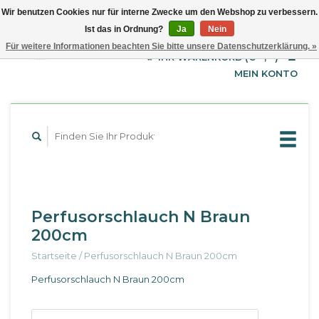
Wir benutzen Cookies nur für interne Zwecke um den Webshop zu verbessern.
Ist das in Ordnung?
Ja
Nein
EUR
Deutsch
Für weitere Informationen beachten Sie bitte unsere Datenschutzerklärung. »
GBP
English
IHR WARENKORB (€--,--)
Français
USD
MEIN KONTO
Perfusorschlauch N Braun
200cm
Startseite
/
Perfusorschlauch N Braun 200cm
Perfusorschlauch N Braun 200cm