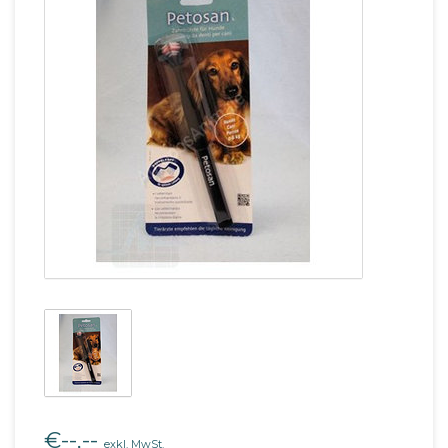
€--,--
exkl. MwSt.