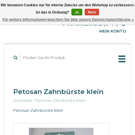
Wir benutzen Cookies nur für interne Zwecke um den Webshop zu verbessern.
Ist das in Ordnung?
Ja
Nein
EUR
Deutsch
Für weitere Informationen beachten Sie bitte unsere Datenschutzerklärung. »
GBP
English
IHR WARENKORB (€--,--)
Français
USD
MEIN KONTO
Petosan Zahnbürste klein
Startseite
/
Petosan Zahnbürste klein
Petosan Zahnbürste klein