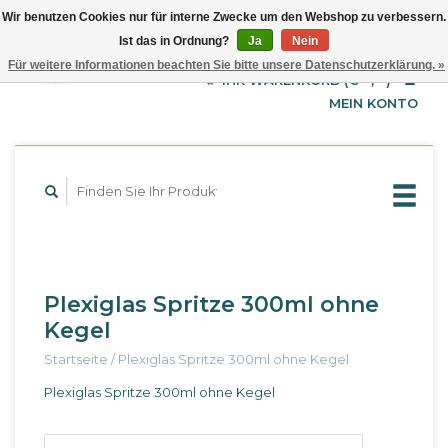
Wir benutzen Cookies nur für interne Zwecke um den Webshop zu verbessern.
Ist das in Ordnung?
Ja
Nein
EUR
Deutsch
Für weitere Informationen beachten Sie bitte unsere Datenschutzerklärung. »
GBP
English
IHR WARENKORB (€--,--)
Français
USD
MEIN KONTO
Plexiglas Spritze 300ml ohne
Kegel
Startseite
/
Plexiglas Spritze 300ml ohne Kegel
Plexiglas Spritze 300ml ohne Kegel