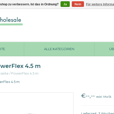
shop zu verbessern. Ist das in Ordnung?
Ja
Nein
Für weitere Inform
KTE
ALLE KATEGORIEN
ÜB
werFlex 4.5 m
tseite
/
PowerFlex 4.5 m
rFlex 4.5 m
€--,--
exkl. MwSt.
Lieferzeit: 3 Woche