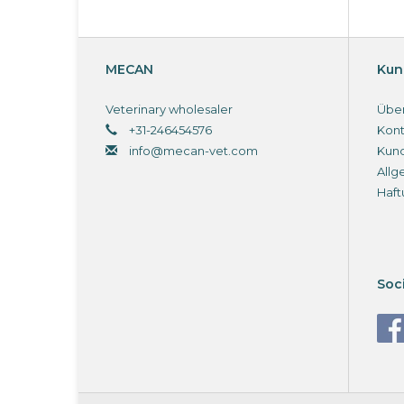
MECAN
Kun
Veterinary wholesaler
Über
+31-246454576
Kont
info@mecan-vet.com
Kun
Allg
Haft
Soc