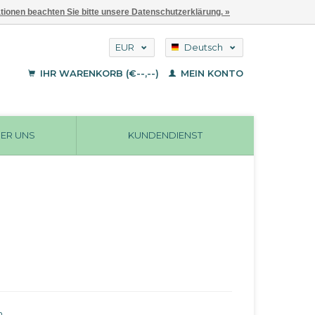
ationen beachten Sie bitte unsere Datenschutzerklärung. »
EUR
Deutsch
GBP
English
IHR WARENKORB (€--,--)
MEIN KONTO
Français
USD
ER UNS
KUNDENDIENST
n