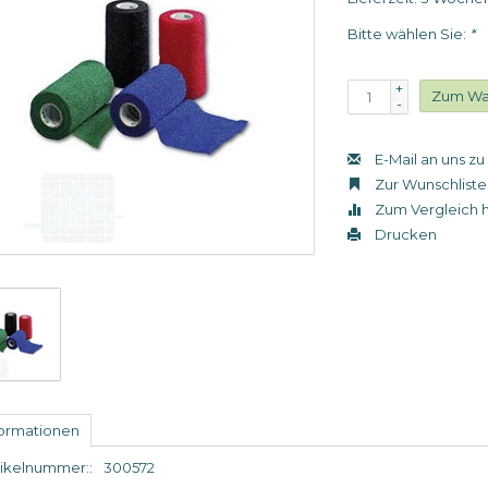
Bitte wählen Sie:
*
+
Zum Wa
-
E-Mail an uns z
Zur Wunschliste
Zum Vergleich 
Drucken
formationen
tikelnummer::
300572