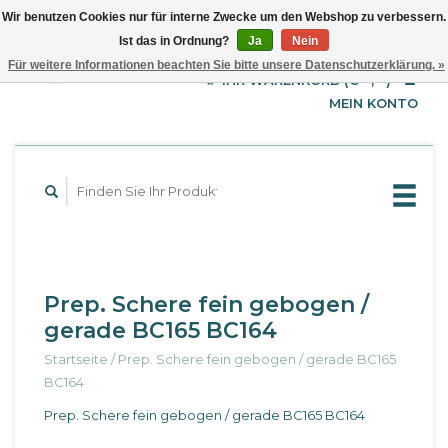
Wir benutzen Cookies nur für interne Zwecke um den Webshop zu verbessern.
Ist das in Ordnung?
Ja
Nein
EUR
Deutsch
Für weitere Informationen beachten Sie bitte unsere Datenschutzerklärung. »
GBP
English
IHR WARENKORB (€--,--)
Français
USD
MEIN KONTO
Prep. Schere fein gebogen /
gerade BC165 BC164
Startseite
/
Prep. Schere fein gebogen / gerade BC165
BC164
Prep. Schere fein gebogen / gerade BC165 BC164