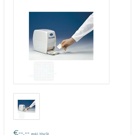
€--,--
exkl. MwSt.