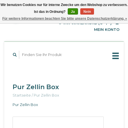
Wir benutzen Cookies nur für interne Zwecke um den Webshop zu verbessern.
Ist das in Ordnung?
Ja
Nein
EUR
Deutsch
Für weitere Informationen beachten Sie bitte unsere Datenschutzerklärung. »
GBP
English
IHR WARENKORB (€--,--)
Français
USD
MEIN KONTO
Pur Zellin Box
Startseite
/
Pur Zellin Box
Pur Zellin Box