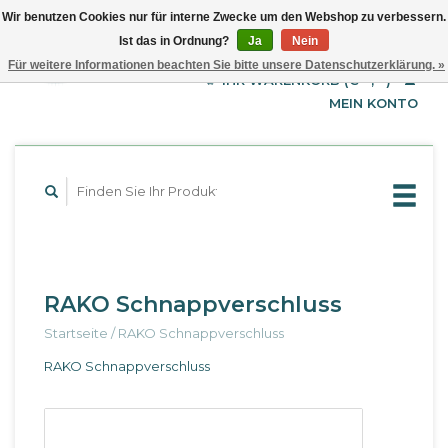
Wir benutzen Cookies nur für interne Zwecke um den Webshop zu verbessern.
Ist das in Ordnung?
Ja
Nein
EUR
Deutsch
Für weitere Informationen beachten Sie bitte unsere Datenschutzerklärung. »
GBP
English
IHR WARENKORB (€--,--)
Français
USD
MEIN KONTO
RAKO Schnappverschluss
Startseite
/
RAKO Schnappverschluss
RAKO Schnappverschluss