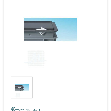
€--,--
exkl. MwSt.