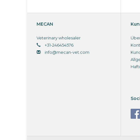
MECAN
Kun
Veterinary wholesaler
Über
+31-246454576
Kont
info@mecan-vet.com
Kun
Allg
Haft
Soc