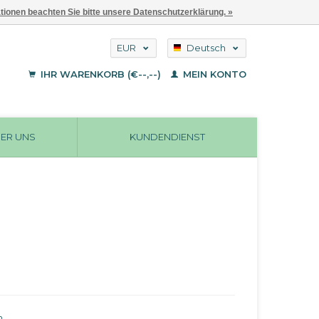
ationen beachten Sie bitte unsere Datenschutzerklärung. »
EUR
Deutsch
GBP
English
IHR WARENKORB (€--,--)
MEIN KONTO
Français
USD
ER UNS
KUNDENDIENST
n