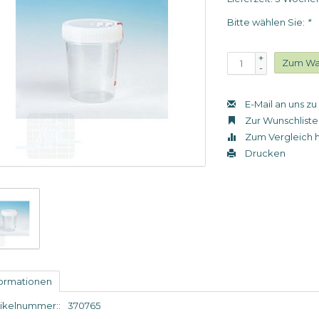
Bitte wählen Sie:
*
+
Zum Wa
-
E-Mail an uns z
Zur Wunschliste
Zum Vergleich 
Drucken
formationen
tikelnummer::
370765