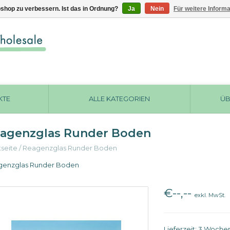
shop zu verbessern. Ist das in Ordnung?
Ja
Nein
Für weitere Inform
KTE
ALLE KATEGORIEN
ÜB
agenzglas Runder Boden
tseite
/
Reagenzglas Runder Boden
genzglas Runder Boden
€--,--
exkl. MwSt.
Lieferzeit: 3 Woche