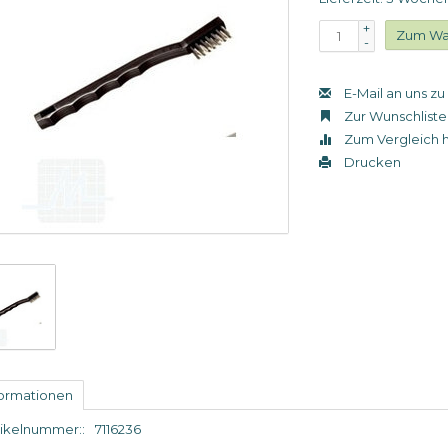
+
Zum Wa
-
E-Mail an uns z
Zur Wunschliste
Zum Vergleich 
Drucken
formationen
tikelnummer::
7116236