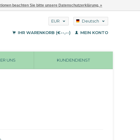
ationen beachten Sie bitte unsere Datenschutzerklärung. »
EUR
Deutsch
GBP
English
IHR WARENKORB (€--,--)
MEIN KONTO
Français
USD
ER UNS
KUNDENDIENST
n