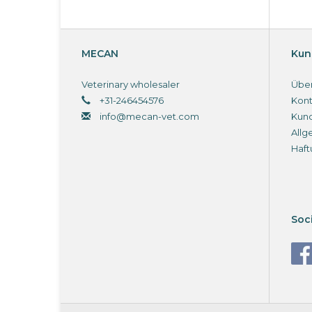
MECAN
Kun
Veterinary wholesaler
Über
+31-246454576
Kont
info@mecan-vet.com
Kun
Allg
Haft
Soc