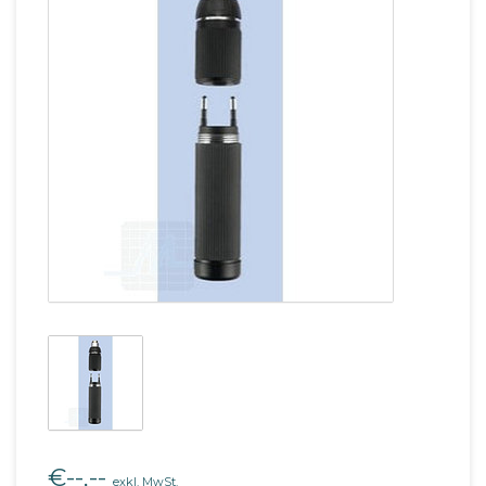
€--,--
exkl. MwSt.