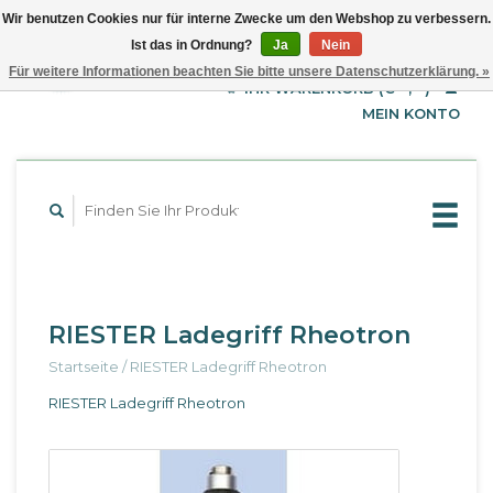
Wir benutzen Cookies nur für interne Zwecke um den Webshop zu verbessern.
Ist das in Ordnung?
Ja
Nein
EUR
Deutsch
Für weitere Informationen beachten Sie bitte unsere Datenschutzerklärung. »
GBP
English
IHR WARENKORB (€--,--)
Français
USD
MEIN KONTO
RIESTER Ladegriff Rheotron
Startseite
/
RIESTER Ladegriff Rheotron
RIESTER Ladegriff Rheotron