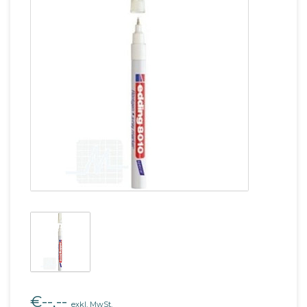
€--,--
exkl. MwSt.