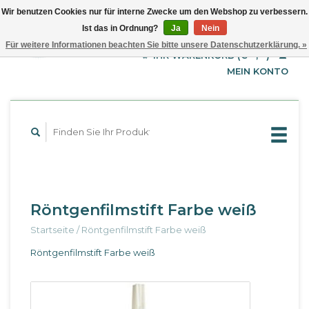
Wir benutzen Cookies nur für interne Zwecke um den Webshop zu verbessern.
Ist das in Ordnung?
Ja
Nein
EUR
Deutsch
Für weitere Informationen beachten Sie bitte unsere Datenschutzerklärung. »
GBP
English
IHR WARENKORB (€--,--)
Français
USD
MEIN KONTO
Röntgenfilmstift Farbe weiß
Startseite
/
Röntgenfilmstift Farbe weiß
Röntgenfilmstift Farbe weiß