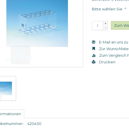
Bitte wählen Sie:
*
+
Zum Wa
-
E-Mail an uns z
Zur Wunschliste
Zum Vergleich 
Drucken
formationen
tikelnummer::
420430