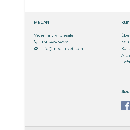
MECAN
Kun
Veterinary wholesaler
Über
+31-246454576
Kont
info@mecan-vet.com
Kun
Allg
Haft
Soc