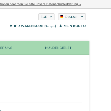
ationen beachten Sie bitte unsere Datenschutzerklärung. »
EUR
Deutsch
GBP
English
IHR WARENKORB (€--,--)
MEIN KONTO
Français
USD
ER UNS
KUNDENDIENST
n