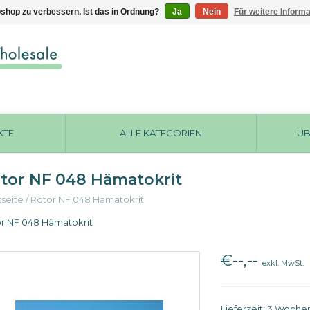
shop zu verbessern. Ist das in Ordnung?
Ja
Nein
Für weitere Inform
KTE
ALLE KATEGORIEN
ÜB
tor NF 048 Hämatokrit
tseite
/
Rotor NF 048 Hämatokrit
r NF 048 Hämatokrit
€--,--
exkl. MwSt.
Lieferzeit: 3 Woche