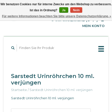
Wir benutzen Cookies nur für interne Zwecke um den Webshop zu verbessern.
Ist das in Ordnung?
Ja
Nein
EUR
Deutsch
Für weitere Informationen beachten Sie bitte unsere Datenschutzerklärung. »
GBP
English
IHR WARENKORB (€--,--)
Français
USD
MEIN KONTO
Sarstedt Urinröhrchen 10 ml.
verjüngen
Startseite
/
Sarstedt Urinröhrchen 10 ml. verjüngen
Sarstedt Urinröhrchen 10 ml. verjüngen