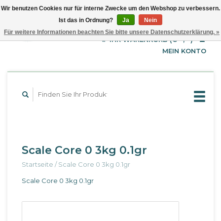
Wir benutzen Cookies nur für interne Zwecke um den Webshop zu verbessern.
Ist das in Ordnung?
Ja
Nein
EUR
Deutsch
Für weitere Informationen beachten Sie bitte unsere Datenschutzerklärung. »
GBP
English
IHR WARENKORB (€--,--)
Français
USD
MEIN KONTO
Scale Core 0 3kg 0.1gr
Startseite
/
Scale Core 0 3kg 0.1gr
Scale Core 0 3kg 0.1gr