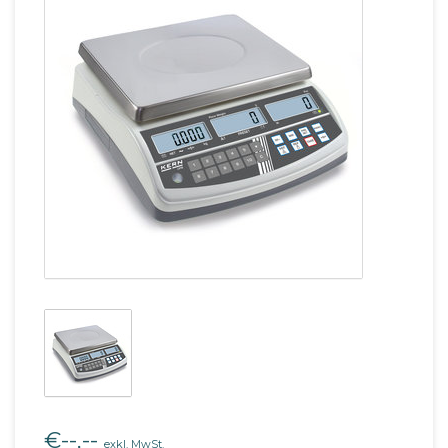
€--,--
exkl. MwSt.