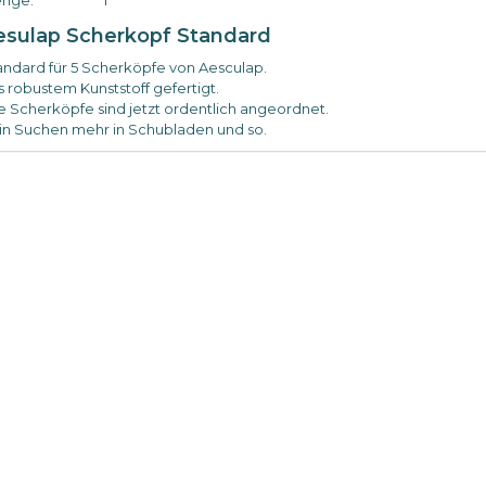
nge:
1
esulap Scherkopf Standard
andard für 5 Scherköpfe von Aesculap.
s robustem Kunststoff gefertigt.
re Scherköpfe sind jetzt ordentlich angeordnet.
in Suchen mehr in Schubladen und so.