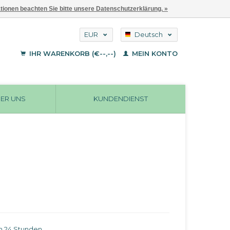
ationen beachten Sie bitte unsere Datenschutzerklärung. »
EUR
Deutsch
GBP
English
IHR WARENKORB (€--,--)
MEIN KONTO
Français
USD
ER UNS
KUNDENDIENST
in 24 Stunden