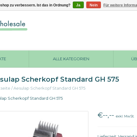
shop zu verbessern. Ist das in Ordnung?
Ja
Nein
Für weitere Inform
KTE
ALLE KATEGORIEN
ÜB
sulap Scherkopf Standard GH 575
tseite
/
Aesulap Scherkopf Standard GH 575
lap Scherkopf Standard GH 575
€--,--
exkl. MwSt.
Lieferzeit: Versand 