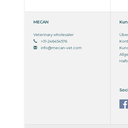
MECAN
Kun
Veterinary wholesaler
Über
+31-246454576
Kont
info@mecan-vet.com
Kun
Allg
Haft
Soc