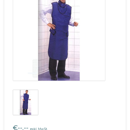
€--,--
exkl. MwSt.