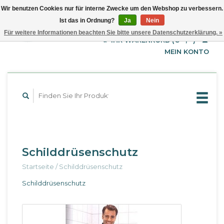
Wir benutzen Cookies nur für interne Zwecke um den Webshop zu verbessern.
Ist das in Ordnung?
Ja
Nein
EUR
Deutsch
Für weitere Informationen beachten Sie bitte unsere Datenschutzerklärung. »
GBP
English
IHR WARENKORB (€--,--)
Français
USD
MEIN KONTO
Schilddrüsenschutz
Startseite
/
Schilddrüsenschutz
Schilddrüsenschutz