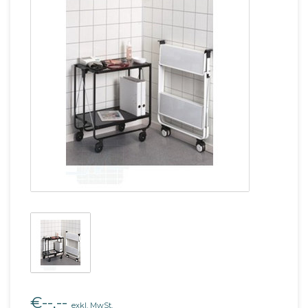
€--,--
exkl. MwSt.