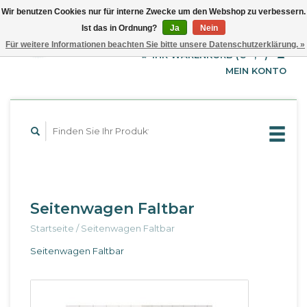
Wir benutzen Cookies nur für interne Zwecke um den Webshop zu verbessern.
Ist das in Ordnung?
Ja
Nein
EUR
Deutsch
Für weitere Informationen beachten Sie bitte unsere Datenschutzerklärung. »
GBP
English
IHR WARENKORB (€--,--)
Français
USD
MEIN KONTO
Seitenwagen Faltbar
Startseite
/
Seitenwagen Faltbar
Seitenwagen Faltbar