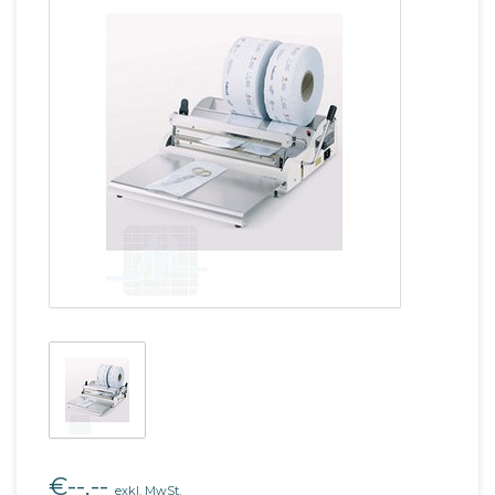
€--,--
exkl. MwSt.