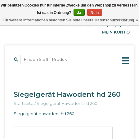
Wir benutzen Cookies nur für interne Zwecke um den Webshop zu verbessern.
Ist das in Ordnung?
Ja
Nein
EUR
Deutsch
Für weitere Informationen beachten Sie bitte unsere Datenschutzerklärung. »
GBP
English
IHR WARENKORB (€--,--)
Français
USD
MEIN KONTO
Siegelgerät Hawodent hd 260
Startseite
/
Siegelgerät Hawodent hd 260
Siegelgerät Hawodent hd 260