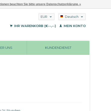
ationen beachten Sie bitte unsere Datenschutzerklärung. »
EUR
Deutsch
GBP
English
IHR WARENKORB (€--,--)
MEIN KONTO
Français
USD
ER UNS
KUNDENDIENST
in 24 Stunden