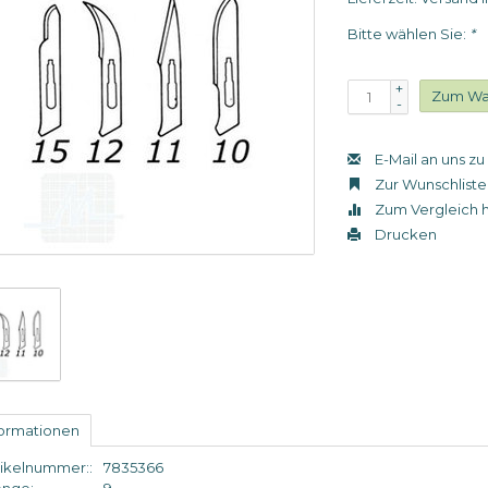
Bitte wählen Sie:
*
+
Zum Wa
-
E-Mail an uns z
Zur Wunschliste
Zum Vergleich 
Drucken
formationen
tikelnummer::
7835366