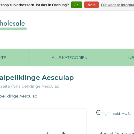
shop zu verbessern. Ist das in Ordnung?
Ja
Nein
Für weitere Inform
KTE
ALLE KATEGORIEN
ÜB
alpellklinge Aesculap
tseite
/
Skalpellklinge Aesculap
pellklinge Aesculap
€--,--
exkl. MwSt.
Lieferzeit: Versand 