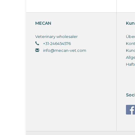
MECAN
Kun
Veterinary wholesaler
Über
+31-246454576
Kont
info@mecan-vet.com
Kun
Allg
Haft
Soc