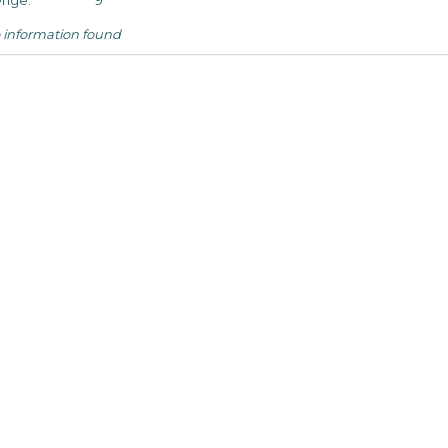
nge:
9
 information found