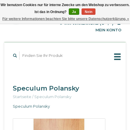
Wir benutzen Cookies nur für interne Zwecke um den Webshop zu verbessern.
Ist das in Ordnung?
Ja
Nein
EUR
Deutsch
Für weitere Informationen beachten Sie bitte unsere Datenschutzerklärung. »
GBP
English
IHR WARENKORB (€--,--)
Français
USD
MEIN KONTO
Speculum Polansky
Startseite
/
Speculum Polansky
Speculum Polansky