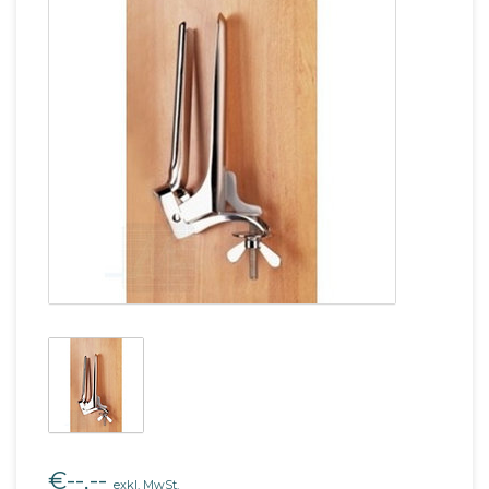
€--,--
exkl. MwSt.