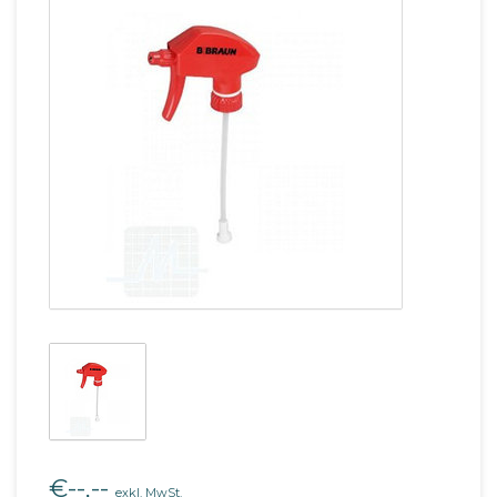
€--,--
exkl. MwSt.