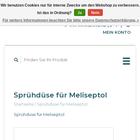
Wir benutzen Cookies nur für interne Zwecke um den Webshop zu verbessern.
Ist das in Ordnung?
Ja
Nein
EUR
Deutsch
Für weitere Informationen beachten Sie bitte unsere Datenschutzerklärung. »
GBP
English
IHR WARENKORB (€--,--)
Français
USD
MEIN KONTO
Sprühdüse für Meliseptol
Startseite
/
Sprühdüse für Meliseptol
Sprühdüse für Meliseptol