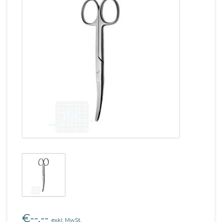
€--,--
exkl. MwSt.