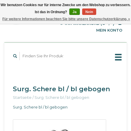
Wir benutzen Cookies nur für interne Zwecke um den Webshop zu verbessern.
Ist das in Ordnung?
Ja
Nein
EUR
Deutsch
Für weitere Informationen beachten Sie bitte unsere Datenschutzerklärung. »
GBP
English
IHR WARENKORB (€--,--)
Français
USD
MEIN KONTO
Surg. Schere bl / bl gebogen
Startseite
/
Surg. Schere bl / bl gebogen
Surg. Schere bl / bl gebogen