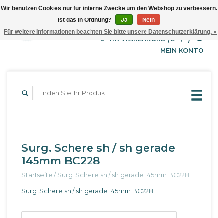
Wir benutzen Cookies nur für interne Zwecke um den Webshop zu verbessern.
Ist das in Ordnung?
Ja
Nein
EUR
Deutsch
Für weitere Informationen beachten Sie bitte unsere Datenschutzerklärung. »
GBP
English
IHR WARENKORB (€--,--)
Français
USD
MEIN KONTO
Surg. Schere sh / sh gerade
145mm BC228
Startseite
/
Surg. Schere sh / sh gerade 145mm BC228
Surg. Schere sh / sh gerade 145mm BC228