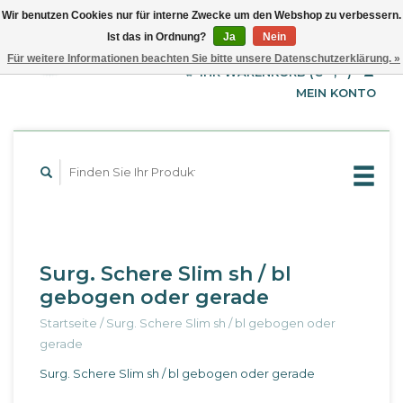
Wir benutzen Cookies nur für interne Zwecke um den Webshop zu verbessern.
Ist das in Ordnung?
Ja
Nein
EUR
Deutsch
Für weitere Informationen beachten Sie bitte unsere Datenschutzerklärung. »
GBP
English
IHR WARENKORB (€--,--)
Français
USD
MEIN KONTO
Surg. Schere Slim sh / bl
gebogen oder gerade
Startseite
/
Surg. Schere Slim sh / bl gebogen oder
gerade
Surg. Schere Slim sh / bl gebogen oder gerade