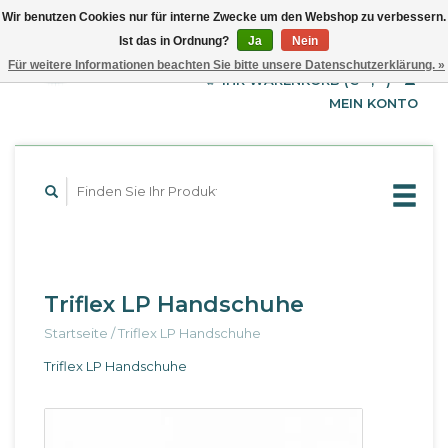
Wir benutzen Cookies nur für interne Zwecke um den Webshop zu verbessern.
Ist das in Ordnung?
Ja
Nein
EUR
Deutsch
Für weitere Informationen beachten Sie bitte unsere Datenschutzerklärung. »
GBP
English
IHR WARENKORB (€--,--)
Français
USD
MEIN KONTO
Triflex LP Handschuhe
Startseite
/
Triflex LP Handschuhe
Triflex LP Handschuhe