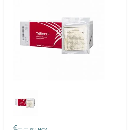
€--,--
exkl. MwSt.