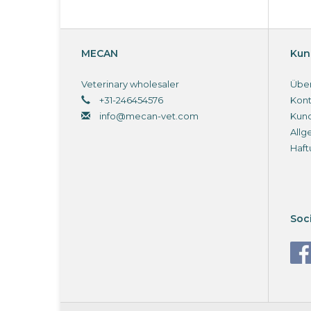
MECAN
Kun
Veterinary wholesaler
Über
+31-246454576
Kont
info@mecan-vet.com
Kun
Allg
Haft
Soc