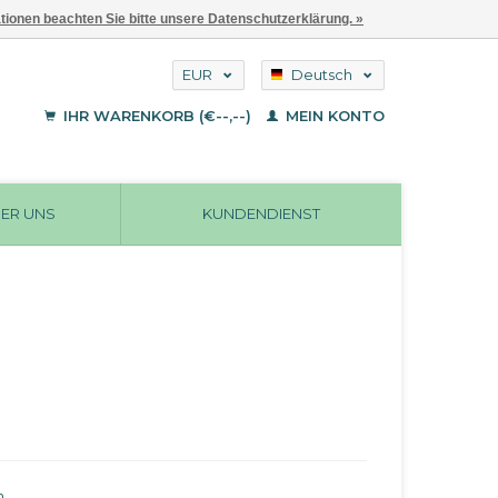
ationen beachten Sie bitte unsere Datenschutzerklärung. »
EUR
Deutsch
GBP
English
IHR WARENKORB (€--,--)
MEIN KONTO
Français
USD
ER UNS
KUNDENDIENST
n