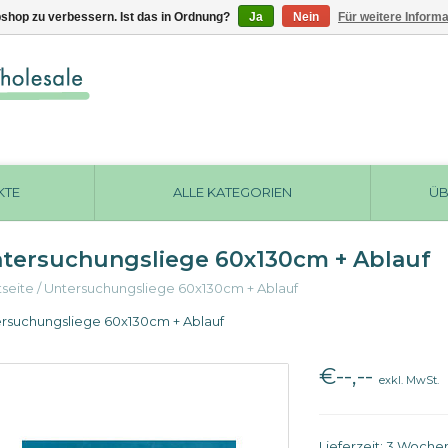
shop zu verbessern. Ist das in Ordnung?
Ja
Nein
Für weitere Inform
KTE
ALLE KATEGORIEN
ÜB
tersuchungsliege 60x130cm + Ablauf
tseite
/
Untersuchungsliege 60x130cm + Ablauf
rsuchungsliege 60x130cm + Ablauf
€--,--
exkl. MwSt.
Lieferzeit: 3 Woche