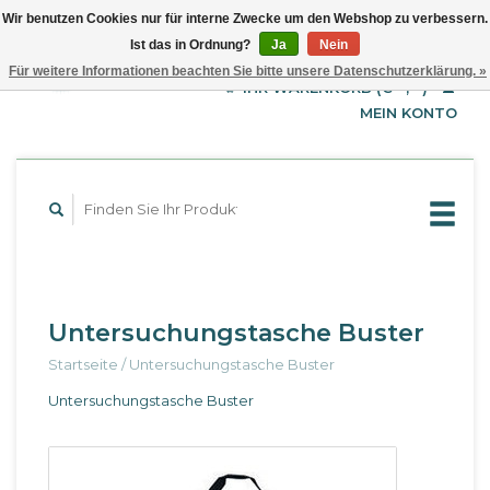
Wir benutzen Cookies nur für interne Zwecke um den Webshop zu verbessern.
Ist das in Ordnung?
Ja
Nein
EUR
Deutsch
Für weitere Informationen beachten Sie bitte unsere Datenschutzerklärung. »
GBP
English
IHR WARENKORB (€--,--)
Français
USD
MEIN KONTO
Untersuchungstasche Buster
Startseite
/
Untersuchungstasche Buster
Untersuchungstasche Buster