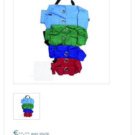
€--,--
exkl. MwSt.