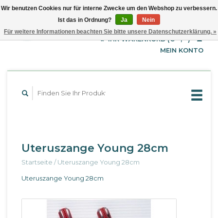
Wir benutzen Cookies nur für interne Zwecke um den Webshop zu verbessern.
Ist das in Ordnung?
Ja
Nein
EUR
Deutsch
Für weitere Informationen beachten Sie bitte unsere Datenschutzerklärung. »
GBP
English
IHR WARENKORB (€--,--)
Français
USD
MEIN KONTO
Uteruszange Young 28cm
Startseite
/
Uteruszange Young 28cm
Uteruszange Young 28cm