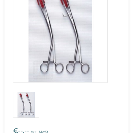
€--,--
exkl. MwSt.