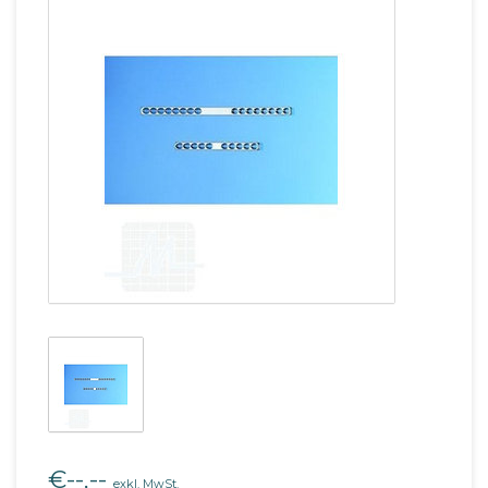
€--,--
exkl. MwSt.