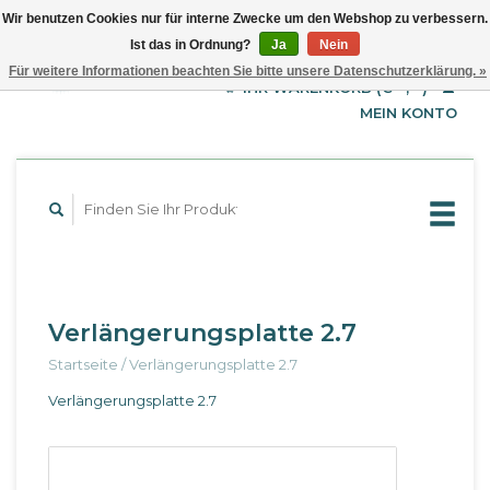
Wir benutzen Cookies nur für interne Zwecke um den Webshop zu verbessern.
Ist das in Ordnung?
Ja
Nein
EUR
Deutsch
Für weitere Informationen beachten Sie bitte unsere Datenschutzerklärung. »
GBP
English
IHR WARENKORB (€--,--)
Français
USD
MEIN KONTO
Verlängerungsplatte 2.7
Startseite
/
Verlängerungsplatte 2.7
Verlängerungsplatte 2.7