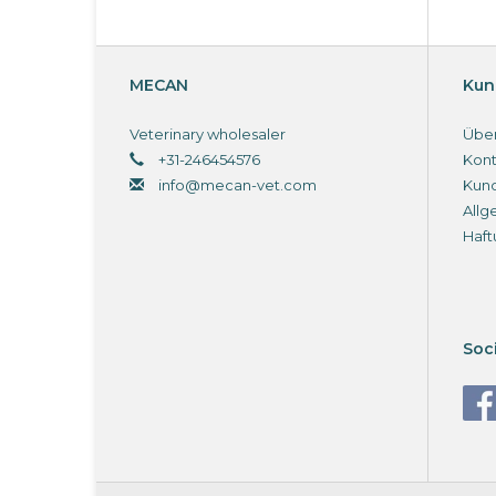
MECAN
Kun
Veterinary wholesaler
Über
+31-246454576
Kont
info@mecan-vet.com
Kun
Allg
Haft
Soc