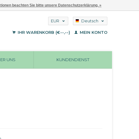
ationen beachten Sie bitte unsere Datenschutzerklärung. »
EUR
Deutsch
GBP
English
IHR WARENKORB (€--,--)
MEIN KONTO
Français
USD
ER UNS
KUNDENDIENST
n