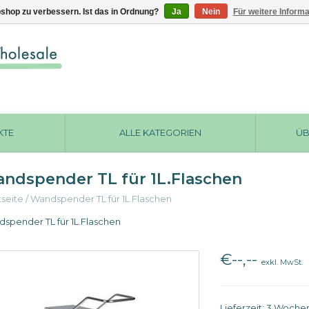
shop zu verbessern. Ist das in Ordnung?
Ja
Nein
Für weitere Inform
KTE
ALLE KATEGORIEN
ÜB
ndspender TL für 1L.Flaschen
tseite
/
Wandspender TL für 1L.Flaschen
spender TL für 1L.Flaschen
€--,--
exkl. MwSt.
Lieferzeit: 3 Woche