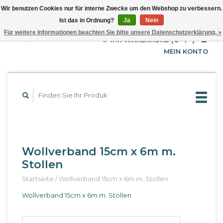
Wir benutzen Cookies nur für interne Zwecke um den Webshop zu verbessern.
Ist das in Ordnung?
Ja
Nein
EUR
Deutsch
Für weitere Informationen beachten Sie bitte unsere Datenschutzerklärung. »
GBP
English
IHR WARENKORB (€--,--)
Français
USD
MEIN KONTO
Wollverband 15cm x 6m m.
Stollen
Startseite
/
Wollverband 15cm x 6m m. Stollen
Wollverband 15cm x 6m m. Stollen