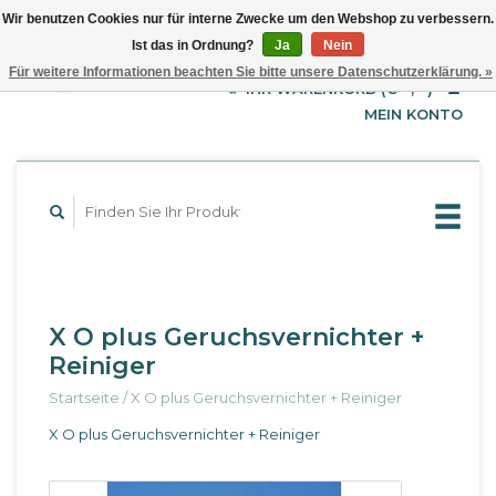
Wir benutzen Cookies nur für interne Zwecke um den Webshop zu verbessern.
Ist das in Ordnung?
Ja
Nein
EUR
Deutsch
Für weitere Informationen beachten Sie bitte unsere Datenschutzerklärung. »
GBP
English
IHR WARENKORB (€--,--)
Français
USD
MEIN KONTO
X O plus Geruchsvernichter +
Reiniger
Startseite
/
X O plus Geruchsvernichter + Reiniger
X O plus Geruchsvernichter + Reiniger