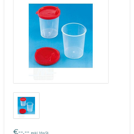
€--,--
exkl. MwSt.