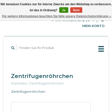
Wir benutzen Cookies nur für interne Zwecke um den Webshop zu verbessern.
Ist das in Ordnung?
Ja
Nein
EUR
Deutsch
Für weitere Informationen beachten Sie bitte unsere Datenschutzerklärung. »
GBP
English
IHR WARENKORB (€--,--)
Français
USD
MEIN KONTO
Zentrifugenröhrchen
Startseite
/
Zentrifugenröhrchen
Zentrifugenröhrchen