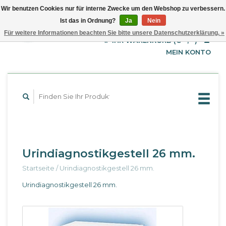
Wir benutzen Cookies nur für interne Zwecke um den Webshop zu verbessern.
Ist das in Ordnung?
Ja
Nein
EUR
Deutsch
Für weitere Informationen beachten Sie bitte unsere Datenschutzerklärung. »
GBP
English
IHR WARENKORB (€--,--)
Français
USD
MEIN KONTO
Urindiagnostikgestell 26 mm.
Startseite
/
Urindiagnostikgestell 26 mm.
Urindiagnostikgestell 26 mm.