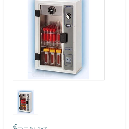
€--,--
exkl. MwSt.