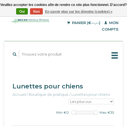
Veuillez accepter les cookies afin de rendre ce site plus fonctionnel. D'accord?
Oui
Non
En savoir plus sur les témoins (cookies) »
EUR
Français
GBP
Deutsch
PANIER (€--,--)
MON
English
USD
COMPTE
Lunettes pour chiens
Accueil
/
Boutique de pratique
/
Lunettes pour chiens
Min: €
0
Max: €
35