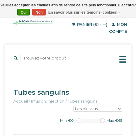
Veuillez accepter les cookies afin de rendre ce site plus fonctionnel. D'accord?
Oui
Non
En savoir plus sur les témoins (cookies) »
EUR
Français
GBP
Deutsch
PANIER (€--,--)
MON
English
USD
COMPTE
Tubes sanguins
Accueil
/
Infusion, injection
/
Tubes sanguins
Min: €
0
Max: €
65