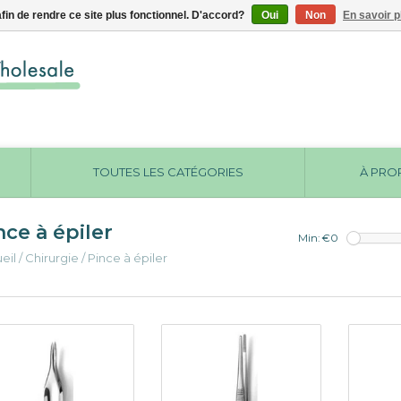
afin de rendre ce site plus fonctionnel. D'accord?
Oui
Non
En savoir p
TOUTES LES CATÉGORIES
À PRO
nce à épiler
Min: €
0
eil
/
Chirurgie
/
Pince à épiler