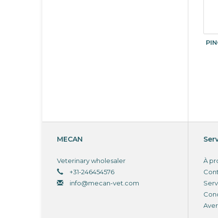
PI
MECAN
Serv
Veterinary wholesaler
À pr
+31-246454576
Con
info@mecan-vet.com
Serv
Cond
Aver