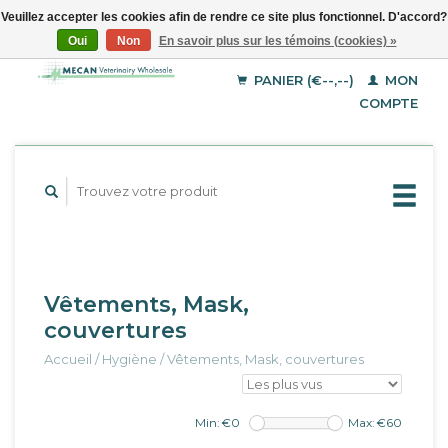
Veuillez accepter les cookies afin de rendre ce site plus fonctionnel. D'accord?
Oui
Non
En savoir plus sur les témoins (cookies) »
EUR
Français
GBP
Deutsch
PANIER (€--,--)
MON
English
USD
COMPTE
Vêtements, Mask,
couvertures
Accueil
/
Hygiène
/
Vêtements, Mask, couvertures
Min: €
0
Max: €
60