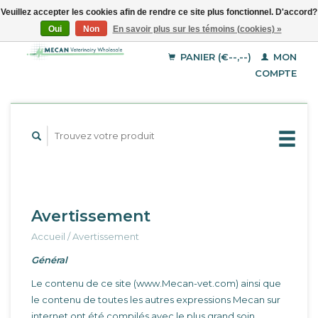
Veuillez accepter les cookies afin de rendre ce site plus fonctionnel. D'accord?
Oui
Non
En savoir plus sur les témoins (cookies) »
EUR
Français
GBP
Deutsch
PANIER (€--,--)
MON
English
USD
COMPTE
Avertissement
Accueil
/
Avertissement
Général
Le contenu de ce site (www.Mecan-vet.com) ainsi que
le contenu de toutes les autres expressions Mecan sur
internet ont été compilés avec le plus grand soin.