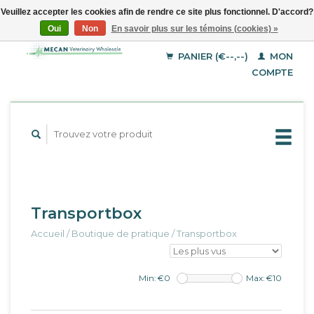
Veuillez accepter les cookies afin de rendre ce site plus fonctionnel. D'accord?
Oui
Non
En savoir plus sur les témoins (cookies) »
EUR
Français
GBP
Deutsch
PANIER (€--,--)
MON
English
USD
COMPTE
Transportbox
Accueil
/
Boutique de pratique
/
Transportbox
Min: €
0
Max: €
10