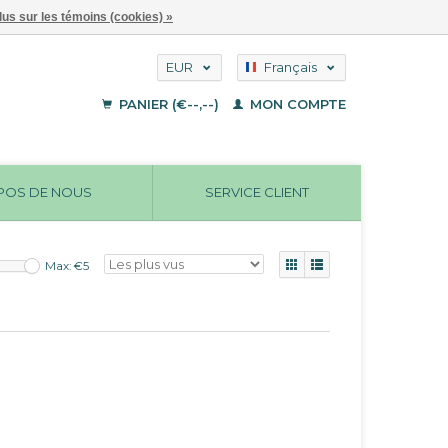
lus sur les témoins (cookies) »
EUR
Français
GBP
Deutsch
PANIER (€--,--)
MON COMPTE
English
USD
POS DE NOUS
SERVICE CLIENT
Max: €
5