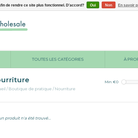
afin de rendre ce site plus fonctionnel. D'accord?
Oui
Non
En savoir p
TOUTES LES CATÉGORIES
À PRO
urriture
Min: €
0
eil
/
Boutique de pratique
/
Nourriture
n produit n'a été trouvé...