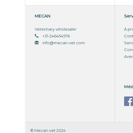
MECAN
Serv
Veterinary wholesaler
À pr
+31-246454576
Con
info@mecan-vet.com
Serv
Cond
Aver
Méd