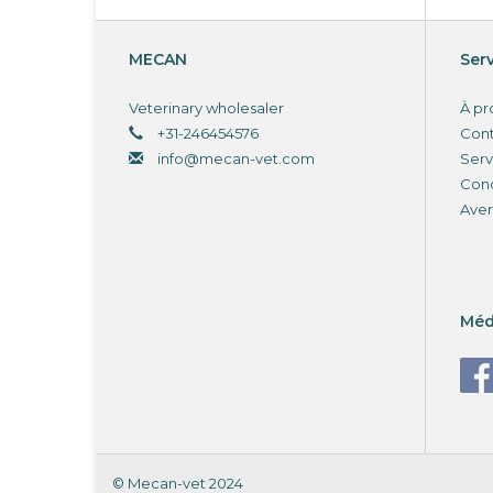
MECAN
Serv
Veterinary wholesaler
À pr
+31-246454576
Con
info@mecan-vet.com
Serv
Cond
Aver
Méd