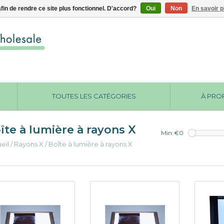
afin de rendre ce site plus fonctionnel. D'accord?
Oui
Non
En savoir p
TOUTES LES CATÉGORIES
À PRO
îte à lumière à rayons X
Min: €
0
eil
/
Rayons X
/
Boîte à lumière à rayons X