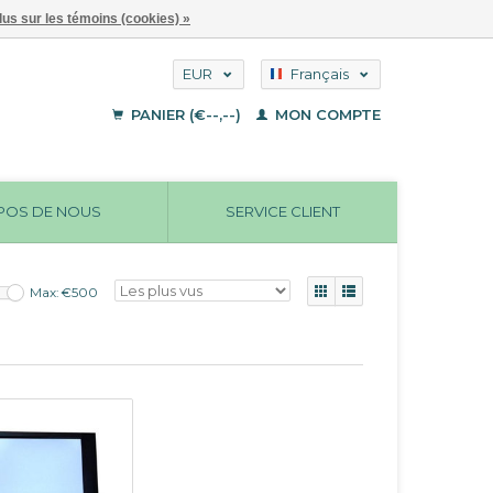
lus sur les témoins (cookies) »
EUR
Français
GBP
Deutsch
PANIER (€--,--)
MON COMPTE
English
USD
POS DE NOUS
SERVICE CLIENT
Max: €
500