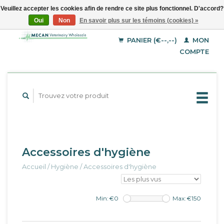
Veuillez accepter les cookies afin de rendre ce site plus fonctionnel. D'accord?
Oui
Non
En savoir plus sur les témoins (cookies) »
EUR
Français
GBP
Deutsch
PANIER (€--,--)
MON
English
USD
COMPTE
Accessoires d'hygiène
Accueil
/
Hygiène
/
Accessoires d'hygiène
Min: €
0
Max: €
150