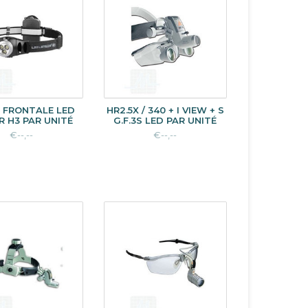
 FRONTALE LED
HR2.5X / 340 + I VIEW + S
R H3 PAR UNITÉ
G.F.3S LED PAR UNITÉ
€--,--
€--,--