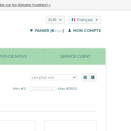
lus sur les témoins (cookies) »
EUR
Français
GBP
Deutsch
PANIER (€--,--)
MON COMPTE
English
USD
POS DE NOUS
SERVICE CLIENT
Min: €
0
Max: €
1500