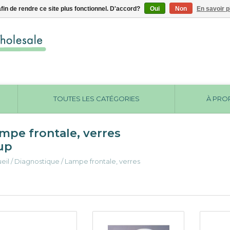
afin de rendre ce site plus fonctionnel. D'accord?
Oui
Non
En savoir p
TOUTES LES CATÉGORIES
À PRO
mpe frontale, verres
up
eil
/
Diagnostique
/
Lampe frontale, verres