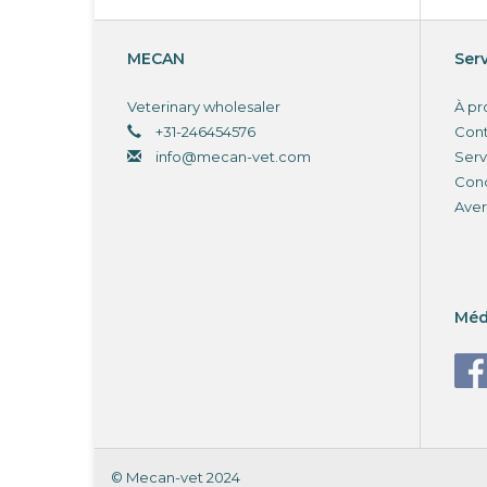
MECAN
Serv
Veterinary wholesaler
À pr
+31-246454576
Con
info@mecan-vet.com
Serv
Cond
Aver
Méd