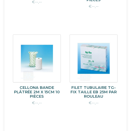
€--,--
€--,--
CELLONA BANDE
FILET TUBULAIRE TG-
PLÂTRÉE 2M X 15CM 10
FIX TAILLE EB 25M PAR
PIÈCES
ROULEAU
€--,--
€--,--