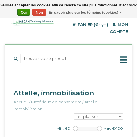
Veuillez accepter les cookies afin de rendre ce site plus fonctionnel. D'accord?
Oui
Non
En savoir plus sur les témoins (cookies) »
EUR
Français
GBP
Deutsch
PANIER (€--,--)
MON
English
USD
COMPTE
Attelle, immobilisation
Accueil
/
Matériaux de pansement
/
Attelle,
immobilisation
Min: €
0
Max: €
400