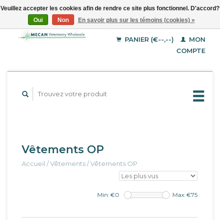
Veuillez accepter les cookies afin de rendre ce site plus fonctionnel. D'accord?
Oui
Non
En savoir plus sur les témoins (cookies) »
EUR
Français
GBP
Deutsch
PANIER (€--,--)
MON
English
USD
COMPTE
Vêtements OP
Accueil
/
Vêtements
/
Vêtements OP
Min: €
0
Max: €
75