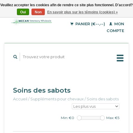
Veuillez accepter les cookies afin de rendre ce site plus fonctionnel. D'accord?
Oui
Non
En savoir plus sur les témoins (cookies) »
EUR
Français
GBP
Deutsch
PANIER (€--,--)
MON
English
USD
COMPTE
Soins des sabots
Accueil
/
Suppléments pour chevaux
/
Soins des sabots
Min: €
0
Max: €
5